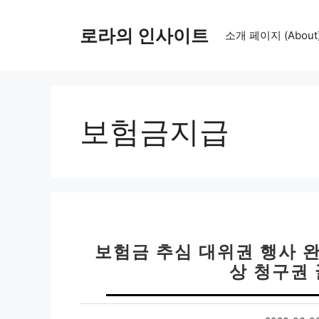
컨
텐
로라의 인사이트
소개 페이지 (About
츠
로
건
너
뛰
보험금지급
기
보험금 추심 대위권 행사 
상 청구권