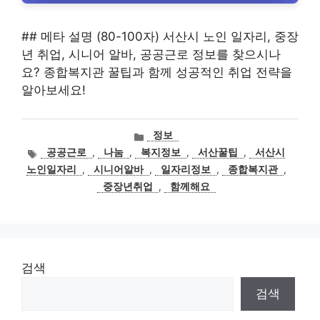
## 메타 설명 (80-100자) 서산시 노인 일자리, 중장
년 취업, 시니어 알바, 공공근로 정보를 찾으시나
요? 종합복지관 꿀팁과 함께 성공적인 취업 전략을
알아보세요!
카
정보
테
태
공공근로
,
나눔
,
복지정보
,
서산꿀팁
,
서산시
고
그
노인일자리
,
시니어알바
,
일자리정보
,
종합복지관
,
리
중장년취업
,
함께해요
검색
검색