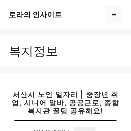
컨
텐
로라의 인사이트
메
츠
로
뉴
건
너
복지정보
뛰
기
서산시 노인 일자리 | 중장년 취
업, 시니어 알바, 공공근로, 종합
복지관 꿀팁 공유해요!