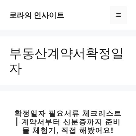
컨
텐
로라의 인사이트
메
츠
로
뉴
건
너
부동산계약서확정일
뛰
기
자
확정일자 필요서류 체크리스트
| 계약서부터 신분증까지 준비
물 체험기, 직접 해봤어요!