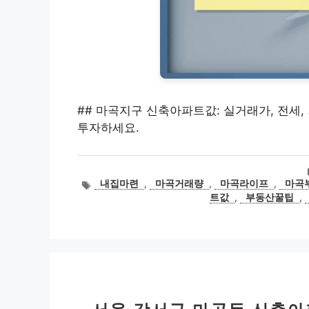
## 마곡지구 신축아파트값: 실거래가, 전세,
투자하세요.
태
내집마련
,
마곡거래량
,
마곡라이프
,
마곡
그
트값
,
부동산꿀팁
,