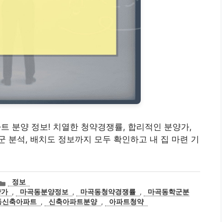
파트 분양 정보! 치열한 청약경쟁률, 합리적인 분양가,
 분석, 배치도 정보까지 모두 확인하고 내 집 마련 기
카
정보
테
양가
,
마곡동분양정보
,
마곡동청약경쟁률
,
마곡동학군분
고
동신축아파트
,
신축아파트분양
,
아파트청약
리