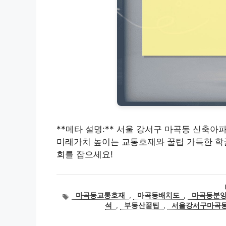
**메타 설명:** 서울 강서구 마곡동 신축아
미래가치 높이는 교통호재와 꿀팁 가득한 학군
회를 잡으세요!
태
마곡동교통호재
,
마곡동배치도
,
마곡동분
그
석
,
부동산꿀팁
,
서울강서구마곡