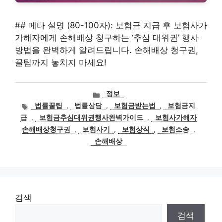
## 메타 설명 (80-100자): 보험금 지급 후 보험사가
가해자에게 손해배상 청구하는 ‘추심 대위권’ 행사
방법을 완벽하게 알려드립니다. 손해배상 청구권,
꿀팁까지 놓치지 마세요!
카
정보
테
태
법률꿀팁
,
법률상담
,
보험금받는법
,
보험금지
고
그
급
,
보험금추심대위권행사완벽가이드
,
보험사가해자
리
손해배상청구권
,
보험사기
,
보험상식
,
보험소송
,
손해배상
검색
검색