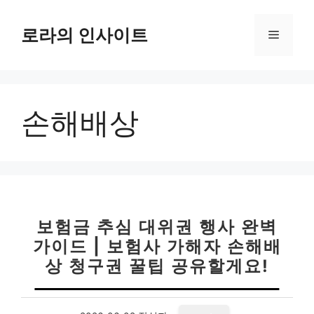
컨
텐
로라의 인사이트
메
츠
로
뉴
건
너
손해배상
뛰
기
보험금 추심 대위권 행사 완벽
가이드 | 보험사 가해자 손해배
상 청구권 꿀팁 공유할게요!