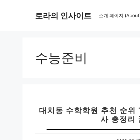
컨
텐
로라의 인사이트
소개 페이지 (About
츠
로
건
너
뛰
수능준비
기
대치동 수학학원 추천 순위 T
사 총정리