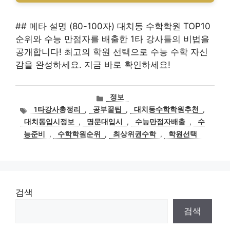
## 메타 설명 (80-100자) 대치동 수학학원 TOP10
순위와 수능 만점자를 배출한 1타 강사들의 비법을
공개합니다! 최고의 학원 선택으로 수능 수학 자신
감을 완성하세요. 지금 바로 확인하세요!
카
정보
테
태
1타강사총정리
,
공부꿀팁
,
대치동수학학원추천
,
고
그
대치동입시정보
,
명문대입시
,
수능만점자배출
,
수
리
능준비
,
수학학원순위
,
최상위권수학
,
학원선택
검색
검색