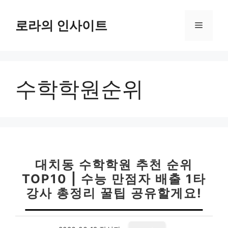
컨
텐
로라의 인사이트
메
츠
로
뉴
건
너
수학학원순위
뛰
기
대치동 수학학원 추천 순위
TOP10 | 수능 만점자 배출 1타
강사 총정리 꿀팁 공유할게요!