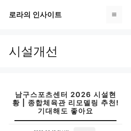
컨
텐
로라의 인사이트
메
츠
로
뉴
건
너
시설개선
뛰
기
남구스포츠센터 2026 시설현
황 | 종합체육관 리모델링 추천!
기대해도 좋아요