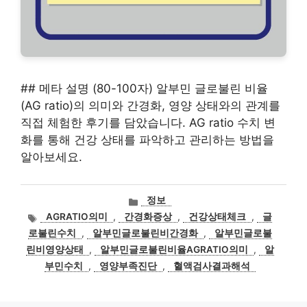
## 메타 설명 (80-100자) 알부민 글로불린 비율
(AG ratio)의 의미와 간경화, 영양 상태와의 관계를
직접 체험한 후기를 담았습니다. AG ratio 수치 변
화를 통해 건강 상태를 파악하고 관리하는 방법을
알아보세요.
카
정보
테
태
AGRATIO의미
,
간경화증상
,
건강상태체크
,
글
고
그
로불린수치
,
알부민글로불린비간경화
,
알부민글로불
리
린비영양상태
,
알부민글로불린비율AGRATIO의미
,
알
부민수치
,
영양부족진단
,
혈액검사결과해석