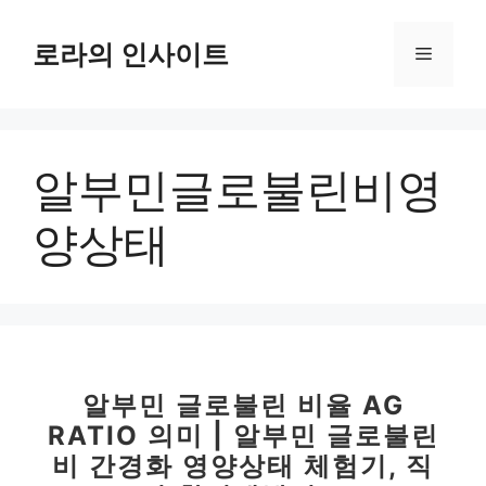
컨
텐
로라의 인사이트
메
츠
로
뉴
건
너
알부민글로불린비영
뛰
기
양상태
알부민 글로불린 비율 AG
RATIO 의미 | 알부민 글로불린
비 간경화 영양상태 체험기, 직