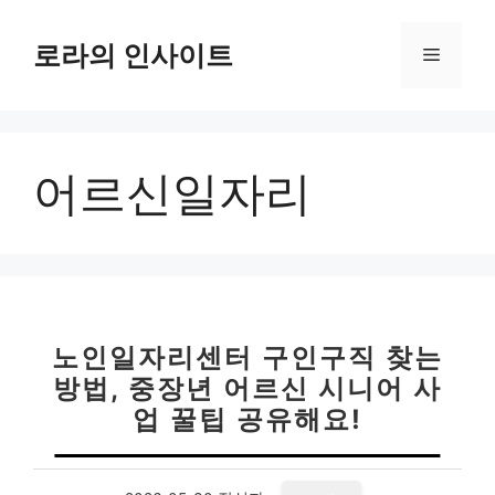
컨
텐
로라의 인사이트
메
츠
로
뉴
건
너
어르신일자리
뛰
기
노인일자리센터 구인구직 찾는
방법, 중장년 어르신 시니어 사
업 꿀팁 공유해요!