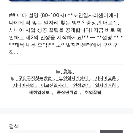
## 메타 설명 (80-100자) **노인일자리센터에서
나에게 딱 맞는 일자리 찾는 방법? 중장년 어르신,
시니어 사업 성공 꿀팁을 공개합니다! 지금 바로 확
인하고 제2의 인생을 시작하세요!** — **설명:** *
**제목 내용 요약:** 노인일자리센터에서 구인구
직…
카
정보
테
태
구인구직찾는방법
,
노인일자리센터
,
시니어고용
,
고
그
시니어사업
,
어르신일자리
,
인생2막
,
일자리매칭
,
리
재취업정보
,
중장년취업
,
취업꿀팁
검색