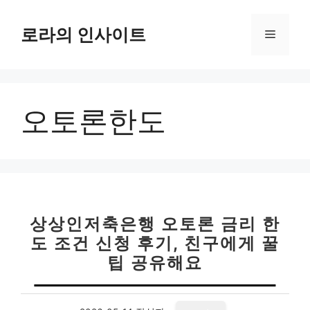
컨
텐
로라의 인사이트
메
츠
로
뉴
건
너
오토론한도
뛰
기
상상인저축은행 오토론 금리 한
도 조건 신청 후기, 친구에게 꿀
팁 공유해요