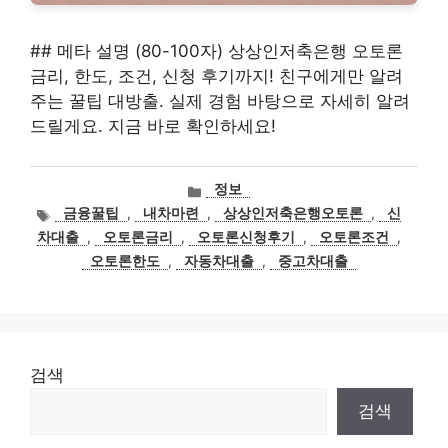
## 메타 설명 (80-100자) 상상인저축은행 오토론
금리, 한도, 조건, 신청 후기까지! 친구에게만 알려
주는 꿀팁 대방출. 실제 경험 바탕으로 자세히 알려
드릴게요. 지금 바로 확인하세요!
카
정보
테
태
금융꿀팁
,
내차마련
,
상상인저축은행오토론
,
신
고
그
차대출
,
오토론금리
,
오토론신청후기
,
오토론조건
,
리
오토론한도
,
자동차대출
,
중고차대출
검색
검색