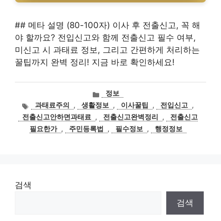
## 메타 설명 (80-100자) 이사 후 전출신고, 꼭 해
야 할까요? 전입신고와 함께 전출신고 필수 여부,
미신고 시 과태료 정보, 그리고 간편하게 처리하는
꿀팁까지 완벽 정리! 지금 바로 확인하세요!
카
정보
테
태
과태료주의
,
생활정보
,
이사꿀팁
,
전입신고
,
고
그
전출신고안하면과태료
,
전출신고완벽정리
,
전출신고
리
필요한가
,
주민등록법
,
필수정보
,
행정정보
검색
검색