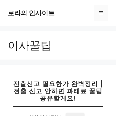
컨
텐
로라의 인사이트
메
츠
로
뉴
건
너
이사꿀팁
뛰
기
전출신고 필요한가 완벽정리 |
전출 신고 안하면 과태료 꿀팁
공유할게요!