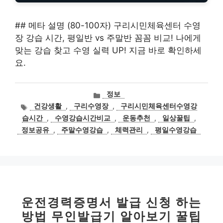
## 메타 설명 (80-100자) 구리시민체육센터 수영
장 강습 시간, 평일반 vs 주말반 꼼꼼 비교! 나에게
맞는 강습 찾고 수영 실력 UP! 지금 바로 확인하세
요.
카
정보
테
태
건강생활
,
구리수영장
,
구리시민체육센터수영강
고
그
습시간
,
수영강습시간비교
,
운동추천
,
일상꿀팁
,
리
정보공유
,
주말수영강습
,
체력관리
,
평일수영강습
운전경력증명서 발급 신청 하는
방법 무인발급기 알아보기 꿀팁