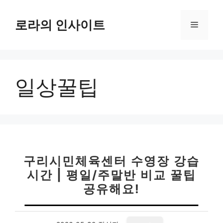
컨
텐
로라의 인사이트
메
츠
로
뉴
건
너
일상꿀팁
뛰
기
구리시민체육센터 수영장 강습
시간 | 평일/주말반 비교 꿀팁
공유해요!