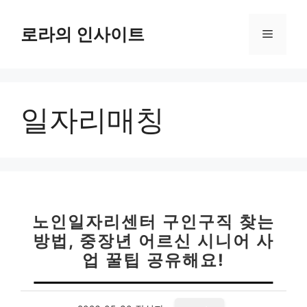
컨
텐
로라의 인사이트
메
츠
로
뉴
건
너
일자리매칭
뛰
기
노인일자리센터 구인구직 찾는
방법, 중장년 어르신 시니어 사
업 꿀팁 공유해요!