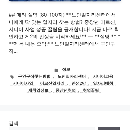
## 메타 설명 (80-100자) **노인일자리센터에서
나에게 딱 맞는 일자리 찾는 방법? 중장년 어르신,
시니어 사업 성공 꿀팁을 공개합니다! 지금 바로 확
인하고 제2의 인생을 시작하세요!** — **설명:** *
**제목 내용 요약:** 노인일자리센터에서 구인구
직…
카
정보
테
태
구인구직찾는방법
,
노인일자리센터
,
시니어고용
,
고
그
시니어사업
,
어르신일자리
,
인생2막
,
일자리매칭
,
리
재취업정보
,
중장년취업
,
취업꿀팁
검색