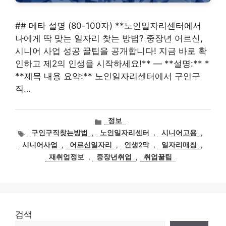
## 메타 설명 (80-100자) **노인일자리센터에서
나에게 딱 맞는 일자리 찾는 방법? 중장년 어르신,
시니어 사업 성공 꿀팁을 공개합니다! 지금 바로 확
인하고 제2의 인생을 시작하세요!** — **설명:** *
**제목 내용 요약:** 노인일자리센터에서 구인구
직…
카
정보
테
태
구인구직찾는방법
,
노인일자리센터
,
시니어고용
,
고
그
시니어사업
,
어르신일자리
,
인생2막
,
일자리매칭
,
리
재취업정보
,
중장년취업
,
취업꿀팁
검색