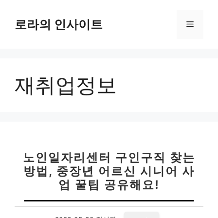
컨
텐
로라의 인사이트
메
츠
로
뉴
건
너
재취업정보
뛰
기
노인일자리센터 구인구직 찾는
방법, 중장년 어르신 시니어 사
업 꿀팁 공유해요!