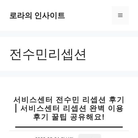
컨
텐
로라의 인사이트
메
츠
로
뉴
건
너
전수민리셉션
뛰
기
서비스센터 전수민 리셉션 후기
| 서비스센터 리셉션 완벽 이용
후기 꿀팁 공유해요!