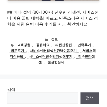
## 메타 설명 (80-100자) 전수민 리셉션, 서비스센
터 이용 꿀팁 대방출! 빠르고 만족스러운 서비스 경
험을 위한 완벽 이용 후기를 지금 확인하세요.
카
정보
테
태
고객경험
,
공유해요
,
리셉션꿀팁
,
만족후기
,
고
그
방문후기
,
서비스센터리셉션완벽이용후기
,
서비스센
리
터이용팁
,
서비스센터전수민리셉션후기
,
전수민리셉
션
,
친절한응대
검색
검색