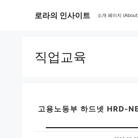
컨
텐
로라의 인사이트
소개 페이지 (About
츠
로
건
너
뛰
직업교육
기
고용노동부 하드넷 HRD-N