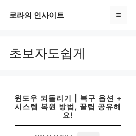
컨
텐
로라의 인사이트
메
츠
로
뉴
건
너
초보자도쉽게
뛰
기
윈도우 되돌리기 | 복구 옵션 +
시스템 복원 방법, 꿀팁 공유해
요!