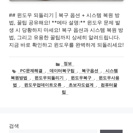
## 윈도우 되돌리기 | 복구 옵션 + 시스템 복원 방
법, 꿀팁 공유해요! **메타 설명:** 윈도우 문제 발
생 시 당황하지 마세요! 복구 옵션과 시스템 복원 방
법, 그리고 유용한 꿀팁까지 상세히 알려드립니다.
지금 바로 확인하고 윈도우를 완벽하게 되돌리세요!
카
정보
테
태
PC문제해결
,
데이터복구팁
,
복구옵션
,
시스템
고
그
복원방법
,
윈도우되돌리기
,
윈도우복구
,
윈도우사용
리
법
,
윈도우업데이트오류
,
초보자도쉽게
,
컴퓨터꿀
팁
검색