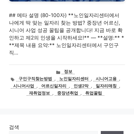
## 메타 설명 (80-100자) **노인일자리센터에서
나에게 딱 맞는 일자리 찾는 방법? 중장년 어르신,
시니어 사업 성공 꿀팁을 공개합니다! 지금 바로 확
인하고 제2의 인생을 시작하세요!** — **설명:** *
**제목 내용 요약:** 노인일자리센터에서 구인구
직…
카
정보
테
태
구인구직찾는방법
,
노인일자리센터
,
시니어고용
,
고
그
시니어사업
,
어르신일자리
,
인생2막
,
일자리매칭
,
리
재취업정보
,
중장년취업
,
취업꿀팁
검색