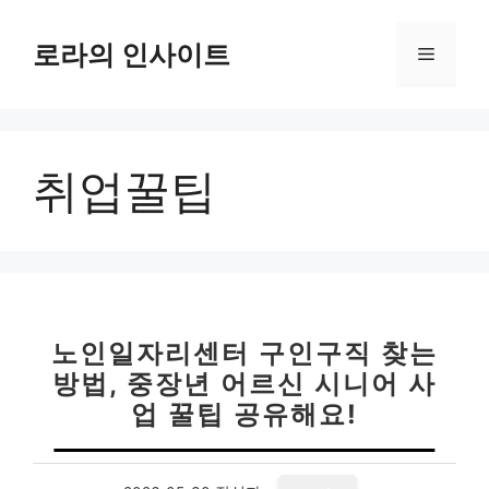
컨
텐
로라의 인사이트
메
츠
로
뉴
건
너
취업꿀팁
뛰
기
노인일자리센터 구인구직 찾는
방법, 중장년 어르신 시니어 사
업 꿀팁 공유해요!