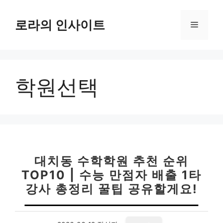
컨
텐
로라의 인사이트
메
츠
로
뉴
건
너
학원선택
뛰
기
대치동 수학학원 추천 순위
TOP10 | 수능 만점자 배출 1타
강사 총정리 꿀팁 공유할게요!