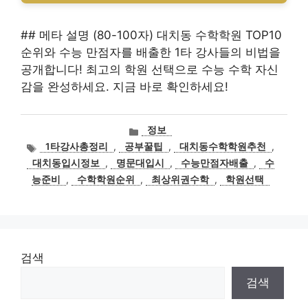
## 메타 설명 (80-100자) 대치동 수학학원 TOP10
순위와 수능 만점자를 배출한 1타 강사들의 비법을
공개합니다! 최고의 학원 선택으로 수능 수학 자신
감을 완성하세요. 지금 바로 확인하세요!
카
정보
테
태
1타강사총정리
,
공부꿀팁
,
대치동수학학원추천
,
고
그
대치동입시정보
,
명문대입시
,
수능만점자배출
,
수
리
능준비
,
수학학원순위
,
최상위권수학
,
학원선택
검색
검색