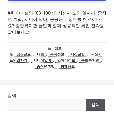
## 메타 설명 (80-100자) 서산시 노인 일자리, 중장
년 취업, 시니어 알바, 공공근로 정보를 찾으시나
요? 종합복지관 꿀팁과 함께 성공적인 취업 전략을
알아보세요!
카
정보
테
태
공공근로
,
나눔
,
복지정보
,
서산꿀팁
,
서산시
고
그
노인일자리
,
시니어알바
,
일자리정보
,
종합복지관
,
리
중장년취업
,
함께해요
검색
검색