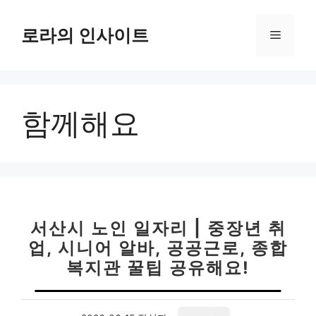
컨
텐
로라의 인사이트
메
츠
로
뉴
건
너
함께해요
뛰
기
서산시 노인 일자리 | 중장년 취
업, 시니어 알바, 공공근로, 종합
복지관 꿀팁 공유해요!