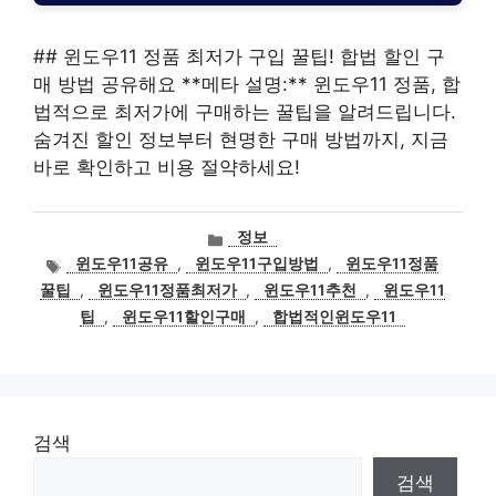
## 윈도우11 정품 최저가 구입 꿀팁! 합법 할인 구
매 방법 공유해요 **메타 설명:** 윈도우11 정품, 합
법적으로 최저가에 구매하는 꿀팁을 알려드립니다.
숨겨진 할인 정보부터 현명한 구매 방법까지, 지금
바로 확인하고 비용 절약하세요!
카
정보
테
태
윈도우11공유
,
윈도우11구입방법
,
윈도우11정품
고
그
꿀팁
,
윈도우11정품최저가
,
윈도우11추천
,
윈도우11
리
팁
,
윈도우11할인구매
,
합법적인윈도우11
검색
검색