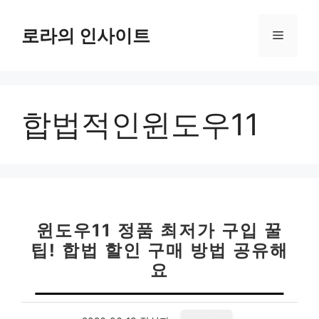
컨
텐
로라의 인사이트
메
츠
로
뉴
건
너
합법적인윈도우11
뛰
기
윈도우11 정품 최저가 구입 꿀
팁! 합법 할인 구매 방법 공유해
요