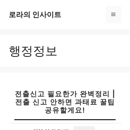
컨
텐
로라의 인사이트
메
츠
로
뉴
건
너
행정정보
뛰
기
전출신고 필요한가 완벽정리 |
전출 신고 안하면 과태료 꿀팁
공유할게요!