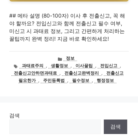
## 메타 설명 (80-100자) 이사 후 전출신고, 꼭 해
야 할까요? 전입신고와 함께 전출신고 필수 여부,
미신고 시 과태료 정보, 그리고 간편하게 처리하는
꿀팁까지 완벽 정리! 지금 바로 확인하세요!
카
정보
테
태
과태료주의
,
생활정보
,
이사꿀팁
,
전입신고
,
고
그
전출신고안하면과태료
,
전출신고완벽정리
,
전출신고
리
필요한가
,
주민등록법
,
필수정보
,
행정정보
검색
검색