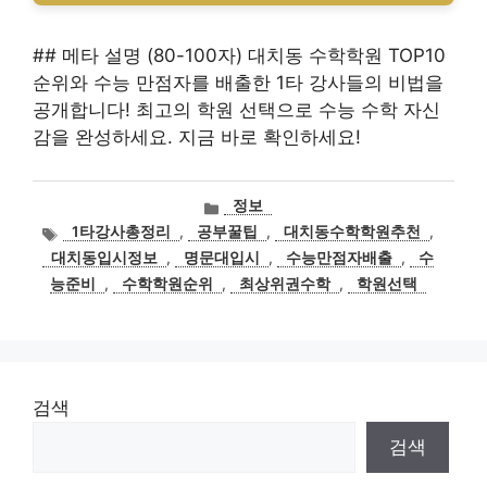
## 메타 설명 (80-100자) 대치동 수학학원 TOP10
순위와 수능 만점자를 배출한 1타 강사들의 비법을
공개합니다! 최고의 학원 선택으로 수능 수학 자신
감을 완성하세요. 지금 바로 확인하세요!
카
정보
테
태
1타강사총정리
,
공부꿀팁
,
대치동수학학원추천
,
고
그
대치동입시정보
,
명문대입시
,
수능만점자배출
,
수
리
능준비
,
수학학원순위
,
최상위권수학
,
학원선택
검색
검색