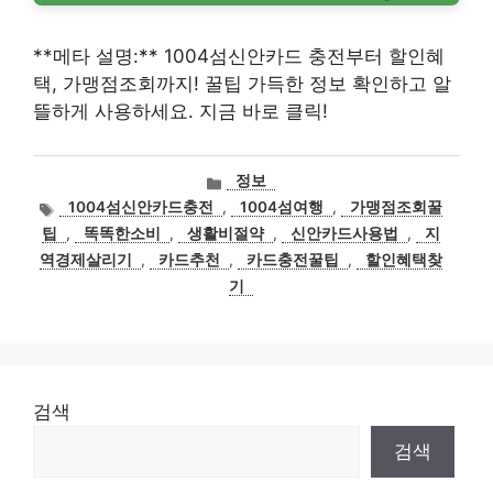
**메타 설명:** 1004섬신안카드 충전부터 할인혜
택, 가맹점조회까지! 꿀팁 가득한 정보 확인하고 알
뜰하게 사용하세요. 지금 바로 클릭!
카
정보
테
태
1004섬신안카드충전
,
1004섬여행
,
가맹점조회꿀
고
그
팁
,
똑똑한소비
,
생활비절약
,
신안카드사용법
,
지
리
역경제살리기
,
카드추천
,
카드충전꿀팁
,
할인혜택찾
기
검색
검색