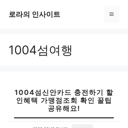
컨
텐
로라의 인사이트
메
츠
로
뉴
건
너
1004섬여행
뛰
기
1004섬신안카드 충전하기 할
인혜택 가맹점조회 확인 꿀팁
공유해요!