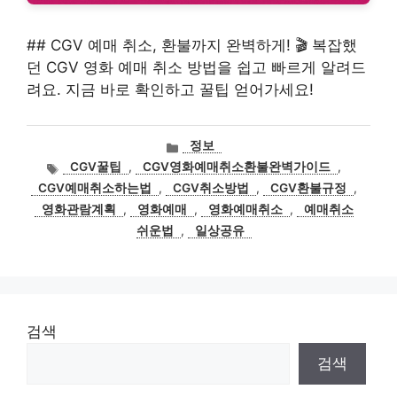
## CGV 예매 취소, 환불까지 완벽하게! 🎬 복잡했
던 CGV 영화 예매 취소 방법을 쉽고 빠르게 알려드
려요. 지금 바로 확인하고 꿀팁 얻어가세요!
카
정보
테
태
CGV꿀팁
,
CGV영화예매취소환불완벽가이드
,
고
그
CGV예매취소하는법
,
CGV취소방법
,
CGV환불규정
,
리
영화관람계획
,
영화예매
,
영화예매취소
,
예매취소
쉬운법
,
일상공유
검색
검색