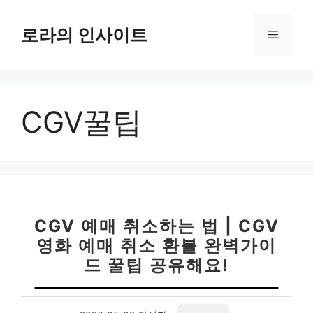
컨
텐
로라의 인사이트
메
츠
로
뉴
건
너
CGV꿀팁
뛰
기
CGV 예매 취소하는 법 | CGV
영화 예매 취소 환불 완벽가이
드 꿀팁 공유해요!